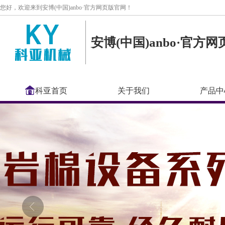
您好，欢迎来到安博(中国)anbo·官方网页版官网！
安博(中国)anbo·官方网
科亚首页
关于我们
产品中