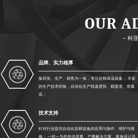
OUR A
··
科
品牌、实力雄厚
集研发、生产、销售为一体，专注岩棉保温设备； 丰富
的生产技术经验，自动化生产线速度快、精度准、质量
高；
技术支持
针对行业提供自动化岩棉设备的应用与操作、维护与维
修； 一对一为您提供质量、产量解决方案，量身设计适