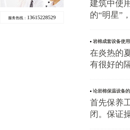
建筑中使
的“明星”，
13615228529
服务热线：
岩棉成套设备使用
在炎热的
有很好的隔
论岩棉保温设备的
首先保养
闭。保证操