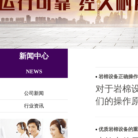
新闻中心
NEWS
岩棉设备正确操作
对于岩棉
公司新闻
们的操作原
行业资讯
优质岩棉设备的重