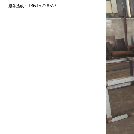
13615228529
服务热线：