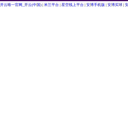
开云唯一官网_开云(中国)
|
米兰平台
|
星空线上平台
|
安博手机版
|
安博买球
|