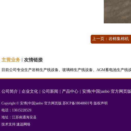
上一页：
岩棉集棉机
主营业务
|
友情链接
目前公司专业生产岩棉生产线设备、玻璃棉生产线设备、AGM蓄电池生产线
公司简介
|
企业文化
|
公司新闻
|
产品中心
|
安博(中国)anbo·官方网页
Copyright © 安博(中国)anbo·官方网页版
苏ICP备18048601号
版权声明
电话：13615228529
地址：江苏南通海安县
技术支持:
速远网络