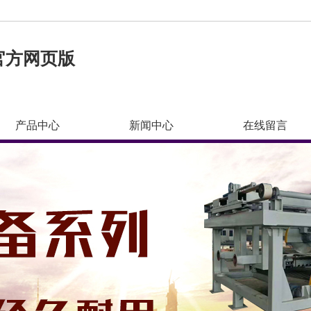
·官方网页版
产品中心
新闻中心
在线留言